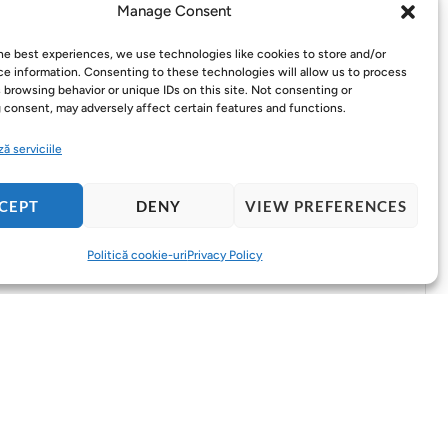
Manage Consent
DE TOP
he best experiences, we use technologies like cookies to store and/or
e information. Consenting to these technologies will allow us to process
 browsing behavior or unique IDs on this site. Not consenting or
 consent, may adversely affect certain features and functions.
ă serviciile
CEPT
DENY
VIEW PREFERENCES
Politică cookie-uri
Privacy Policy
că ești între două mărimi, este indicat să alegi
 protecție?