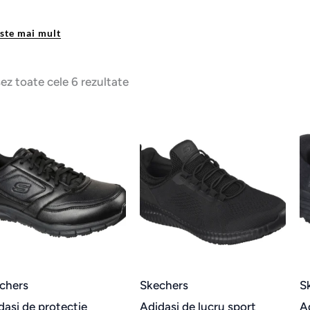
este mai mult
șez toate cele 6 rezultate
Acest
Aces
produs
prod
are
are
mai
mai
multe
mult
variații.
varia
Opțiunile
Opți
pot
pot
chers
Skechers
S
fi
fi
dasi de protectie
Adidasi de lucru sport
A