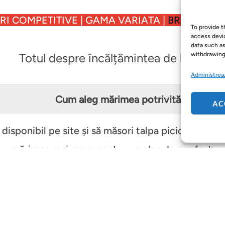
I COMPETITIVE | GAMA VARIATA |
BRANDURI 
To provide t
access devic
data such as
withdrawing
Totul despre încălțămintea de lucru
Administreaz
Cum aleg mărimea potrivită?
AC
disponibil pe site și să măsori talpa piciorului. Da
mărimea mai mare pentru un plus de confort.
unt standardele europene pentru încălțămintea de