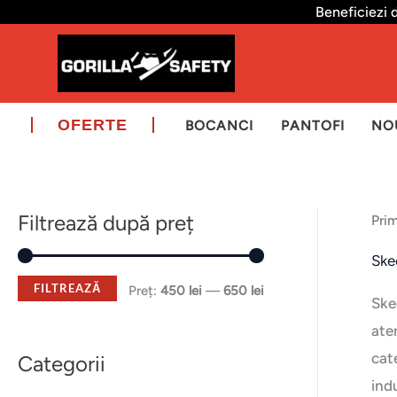
Skip
Beneficiezi 
to
content
OFERTE
BOCANCI
PANTOFI
NO
Filtrează după preț
Pri
P
P
r
r
Ske
e
e
FILTREAZĂ
Preț:
450 lei
—
650 lei
Ske
ț
ț
aten
m
m
cat
Categorii
i
a
ind