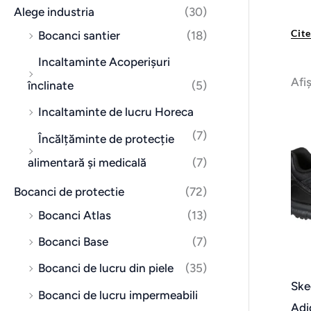
n
x
Alege industria
(30)
i
i
Cit
Bocanci santier
(18)
m
m
Incaltaminte Acoperișuri
Afi
înclinate
(5)
Incaltaminte de lucru Horeca
(7)
Încălțăminte de protecție
alimentară și medicală
(7)
Bocanci de protectie
(72)
Bocanci Atlas
(13)
Bocanci Base
(7)
Bocanci de lucru din piele
(35)
Ske
Bocanci de lucru impermeabili
Adi