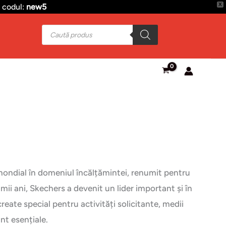
X
 codul:
new5
Products
search
 mondial în domeniul încălțămintei, renumit pentru
timii ani, Skechers a devenit un lider important și în
reate special pentru activități solicitante, medii
nt esențiale.