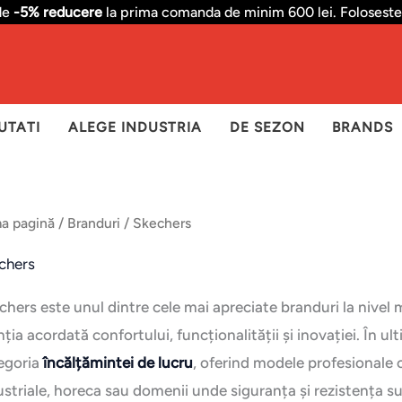
de
-5% reducere
la prima comanda de minim 600 lei. Foloseste
Sortat
după
cele
mai
recente
UTATI
ALEGE INDUSTRIA
DE SEZON
BRANDS
ma pagină
/
Branduri
/ Skechers
chers
chers este unul dintre cele mai apreciate branduri la nivel
ția acordată confortului, funcționalității și inovației. În ul
egoria
încălțămintei de lucru
, oferind modele profesionale c
ustriale, horeca sau domenii unde siguranța și rezistența su