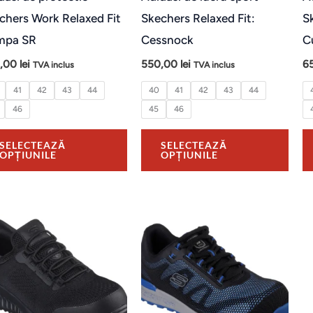
alese
ales
chers Work Relaxed Fit
Skechers Relaxed Fit:
S
în
în
mpa SR
Cessnock
C
pagina
pagi
,00
lei
550,00
lei
6
TVA inclus
TVA inclus
produsului.
prod
41
42
43
44
40
41
42
43
44
46
45
46
SELECTEAZĂ
SELECTEAZĂ
OPȚIUNILE
OPȚIUNILE
Acest
Aces
produs
prod
are
are
mai
mai
multe
mult