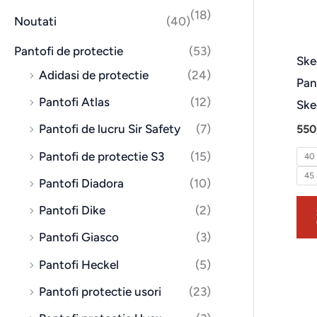
(18)
Noutati
(40)
Pantofi de protectie
(53)
Ske
Adidasi de protectie
(24)
Pan
Pantofi Atlas
(12)
Ske
Pantofi de lucru Sir Safety
(7)
550
Pantofi de protectie S3
(15)
40
45
Pantofi Diadora
(10)
Pantofi Dike
(2)
Pantofi Giasco
(3)
Pantofi Heckel
(5)
Pantofi protectie usori
(23)