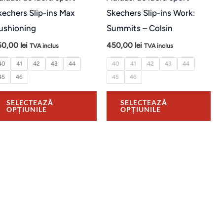
e
alese
al
kechers Slip-ins Max
Skechers Slip-ins Work:
în
în
ushioning
Summits – Colsin
na
pagina
pa
50,00
lei
450,00
lei
TVA inclus
TVA inclus
usului.
produsului.
pr
40
41
42
43
44
40
41
42
43
44
45
46
45
46
SELECTEAZĂ
SELECTEAZĂ
OPȚIUNILE
OPȚIUNILE
t
us
e