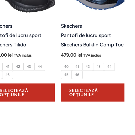
variații.
varia
Opțiunile
Opți
pot
pot
chers
Skechers
fi
fi
tofi de lucru sport
Pantofi de lucru sport
alese
ales
chers Tilido
Skechers Bulklin Comp Toe
în
în
,00
lei
479,00
lei
TVA inclus
TVA inclus
pagina
pagi
41
42
43
44
40
41
42
43
44
produsului.
prod
46
45
46
SELECTEAZĂ
SELECTEAZĂ
OPȚIUNILE
OPȚIUNILE