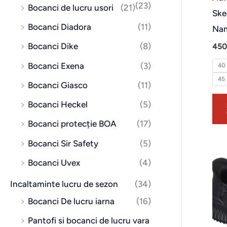
(23)
Bocanci de lucru usori
(21)
Ske
Bocanci Diadora
(11)
Na
Bocanci Dike
(8)
450
Bocanci Exena
(3)
40
45
Bocanci Giasco
(11)
Bocanci Heckel
(5)
Bocanci protecție BOA
(17)
Bocanci Sir Safety
(5)
Bocanci Uvex
(4)
Incaltaminte lucru de sezon
(34)
Bocanci De lucru iarna
(16)
Pantofi si bocanci de lucru vara