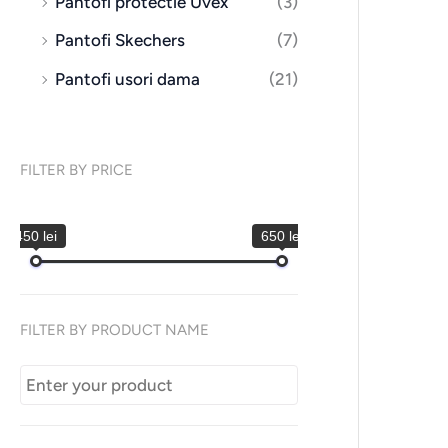
Pantofi protectie Uvex
(3)
Pantofi Skechers
(7)
Pantofi usori dama
(21)
FILTER BY PRICE
450 lei
650 lei
FILTER BY PRODUCT NAME