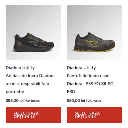
Acest
Ac
produs
pr
are
ar
mai
ma
multe
mu
variații.
var
Opțiunile
Op
pot
po
Diadora Utility
Diadora Utility
fi
fi
Adidasi de lucru Diadora
Pantofi de lucru usori
alese
al
usori si respirabili fara
Diadora | S3S FO SR SC
în
în
protectie
ESD
pagina
pa
395,00
lei
550,00
lei
TVA inclus
TVA inclus
produsului.
pro
SELECTEAZĂ
SELECTEAZĂ
OPȚIUNILE
OPȚIUNILE