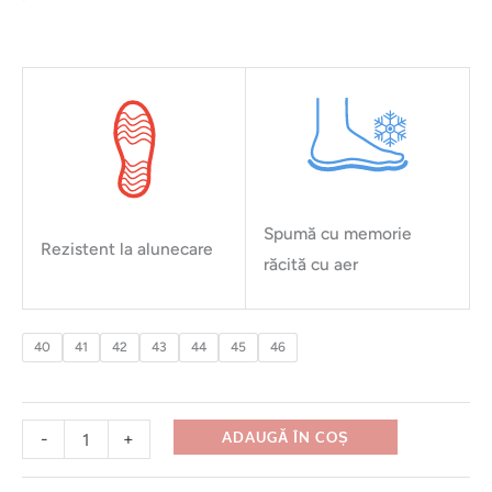
Spumă cu memorie
Rezistent la alunecare
răcită cu aer
40
41
42
43
44
45
46
-
+
ADAUGĂ ÎN COȘ