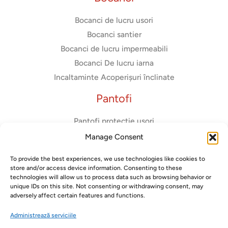
Bocanci de lucru usori
Bocanci santier
Bocanci de lucru impermeabili
Bocanci De lucru iarna
Incaltaminte Acoperișuri înclinate
Pantofi
Pantofi protectie usori
Adidasi de protectie
Manage Consent
Pantofi usori dama
To provide the best experiences, we use technologies like cookies to
Pantofi diadora
store and/or access device information. Consenting to these
Pantofi fara bombeu metalic
technologies will allow us to process data such as browsing behavior or
unique IDs on this site. Not consenting or withdrawing consent, may
adversely affect certain features and functions.
Administrează serviciile
Copyright © 2026 Gorilla Safety