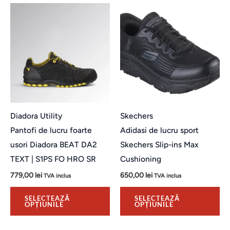
Acest
Ac
produs
pr
are
ar
mai
ma
multe
mu
variații.
var
Opțiunile
Op
pot
po
Diadora Utility
Skechers
fi
fi
Pantofi de lucru foarte
Adidasi de lucru sport
alese
al
usori Diadora BEAT DA2
Skechers Slip-ins Max
în
în
TEXT | S1PS FO HRO SR
Cushioning
pagina
pa
779,00
lei
650,00
lei
TVA inclus
TVA inclus
produsului.
pro
SELECTEAZĂ
SELECTEAZĂ
OPȚIUNILE
OPȚIUNILE