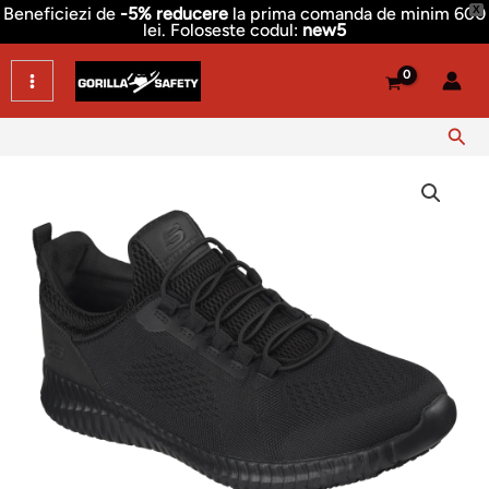
Skip
Beneficiezi de
-5% reducere
la prima comanda de minim 600
X
lei. Foloseste codul:
new5
to
content
Sear
Cantitate
Adidasi
de
lucru
sport
Skechers
Relaxed
Fit:
Cessnock