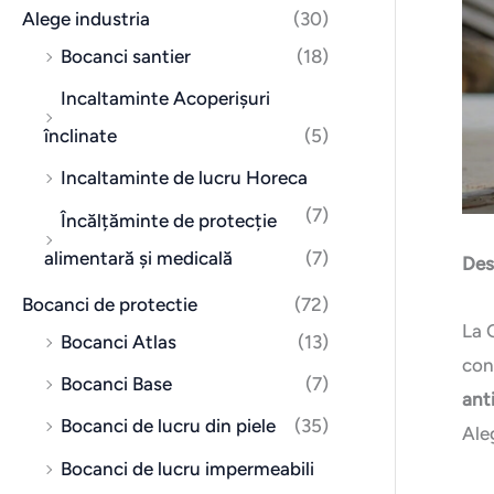
n
x
Alege industria
(30)
i
i
Bocanci santier
(18)
m
m
Incaltaminte Acoperișuri
înclinate
(5)
Incaltaminte de lucru Horeca
(7)
Încălțăminte de protecție
alimentară și medicală
(7)
Des
Bocanci de protectie
(72)
La 
Bocanci Atlas
(13)
con
Bocanci Base
(7)
ant
Bocanci de lucru din piele
(35)
Ale
Bocanci de lucru impermeabili