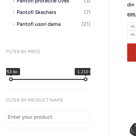
Pantofi protectie Uvex
(3)
din 
Pantofi Skechers
(7)
695
Pantofi usori dama
(21)
40
45
FILTER BY PRICE
253 lei
1.210 lei
FILTER BY PRODUCT NAME