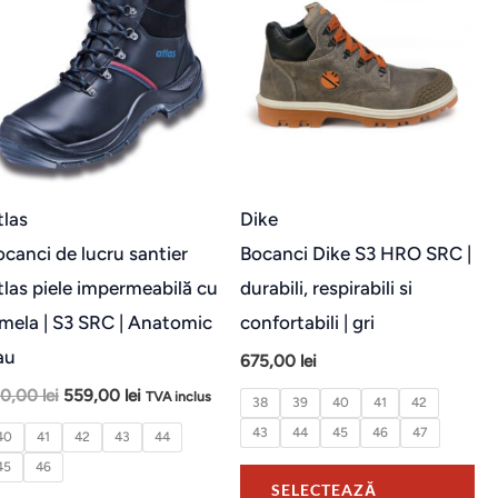
us
produs
pr
are
ar
mai
ma
e
multe
mu
ții.
variații.
var
unile
Opțiunile
Op
pot
po
tlas
Dike
fi
fi
ocanci de lucru santier
Bocanci Dike S3 HRO SRC |
e
alese
al
tlas piele impermeabilă cu
durabili, respirabili si
în
în
amela | S3 SRC | Anatomic
confortabili | gri
na
pagina
pa
au
675,00
lei
usului.
produsului.
pr
10,00
lei
559,00
lei
TVA inclus
38
39
40
41
42
43
44
45
46
47
40
41
42
43
44
45
46
SELECTEAZĂ