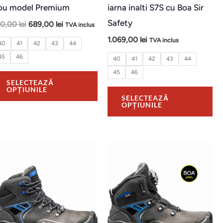
e
alese
al
ou model Premium
iarna inalti S7S cu Boa Sir
în
în
Safety
10,00
lei
689,00
lei
TVA inclus
na
pagina
pa
1.069,00
lei
TVA inclus
40
41
42
43
44
usului.
produsului.
pr
45
46
40
41
42
43
44
45
46
SELECTEAZĂ
OPȚIUNILE
SELECTEAZĂ
OPȚIUNILE
t
Acest
Ac
us
produs
pr
are
ar
mai
ma
e
multe
mu