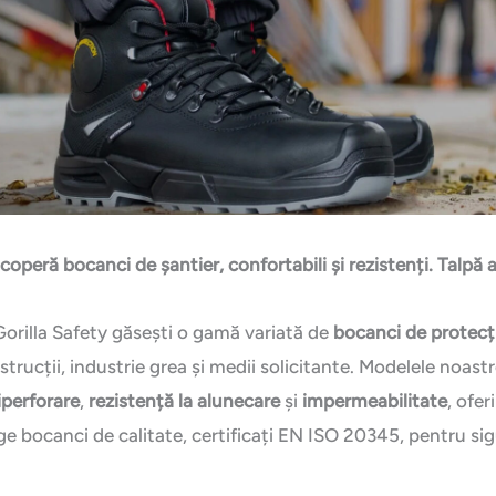
coperă bocanci de șantier, confortabili și rezistenți. Talp
Gorilla Safety găsești o gamă variată de
bocanci de protecț
strucții, industrie grea și medii solicitante. Modelele noas
iperforare
,
rezistență la alunecare
și
impermeabilitate
, ofer
ge bocanci de calitate, certificați EN ISO 20345, pentru sig