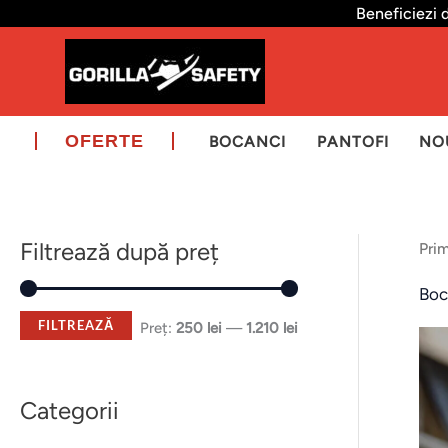
Skip
Beneficiezi 
to
content
OFERTE
BOCANCI
PANTOFI
NO
Filtrează după preț
Pri
P
P
r
r
Boc
e
e
FILTREAZĂ
Preț:
250 lei
—
1.210 lei
ț
ț
m
m
Categorii
i
a