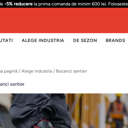
de
-5% reducere
la prima comanda de minim 600 lei. Foloseste
Sortat
după
cele
mai
recente
UTATI
ALEGE INDUSTRIA
DE SEZON
BRANDS
ma pagină
/
Alege industria
/ Bocanci santier
anci santier