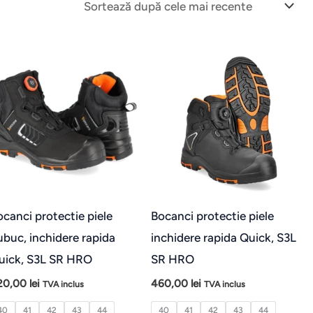
t
Acest
Ac
us
produs
pr
are
ar
mai
ma
e
multe
mu
ții.
variații.
var
unile
Opțiunile
Op
pot
po
ocanci protectie piele
Bocanci protectie piele
fi
fi
ubuc, inchidere rapida
inchidere rapida Quick, S3L
e
alese
al
uick, S3L SR HRO
SR HRO
în
în
20,00
lei
460,00
lei
TVA inclus
TVA inclus
na
pagina
pa
40
41
42
43
44
40
41
42
43
44