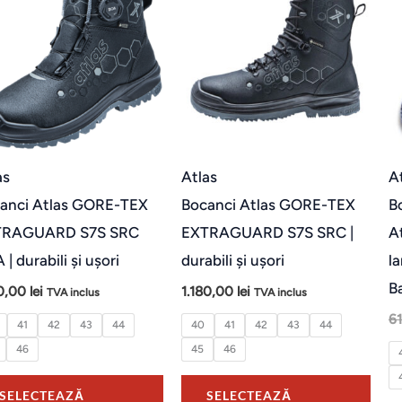
produs
prod
are
are
mai
mai
multe
mult
variații.
varia
Opțiunile
Opți
pot
pot
as
Atlas
A
fi
fi
anci Atlas GORE-TEX
Bocanci Atlas GORE-TEX
B
alese
ales
TRAGUARD S7S SRC
EXTRAGUARD S7S SRC |
A
în
în
| durabili și ușori
durabili și ușori
l
pagina
pagi
B
10,00
lei
1.180,00
lei
TVA inclus
TVA inclus
produsului.
prod
6
41
42
43
44
40
41
42
43
44
46
45
46
SELECTEAZĂ
SELECTEAZĂ