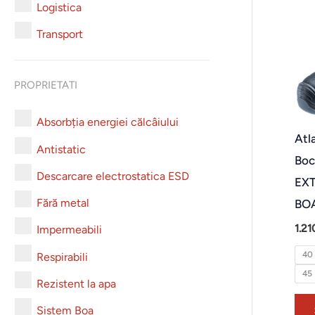
Logistica
Transport
PROPRIETATI
Absorbția energiei călcâiului
Atl
Antistatic
Boc
Descarcare electrostatica ESD
EX
Fără metal
BOA 
1.2
Impermeabili
40
Respirabili
45
Rezistent la apa
Sistem Boa