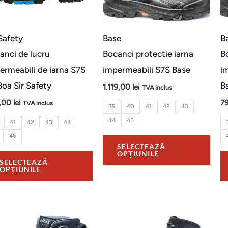
variații.
varia
Opțiunile
Opți
pot
pot
 Safety
Base
B
fi
fi
anci de lucru
Bocanci protectie iarna
B
alese
ales
ermeabili de iarna S7S
impermeabili S7S Base
i
în
în
Boa Sir Safety
B
1.119,00
lei
TVA inclus
pagina
pagi
,00
lei
7
TVA inclus
39
40
41
42
43
produsului.
prod
44
45
41
42
43
44
46
SELECTEAZĂ
OPȚIUNILE
SELECTEAZĂ
OPȚIUNILE
Acest
Aces