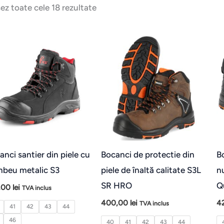
șez toate cele 18 rezultate
Acest
Aces
produs
prod
are
are
mai
mai
multe
mult
variații.
varia
Opțiunile
Opți
pot
pot
anci santier din piele cu
Bocanci de protectie din
B
fi
fi
beu metalic S3
piele de înaltă calitate S3L
n
alese
ales
SR HRO
Q
,00
lei
TVA inclus
în
în
400,00
lei
4
TVA inclus
41
42
43
44
pagina
pagi
46
40
41
42
43
44