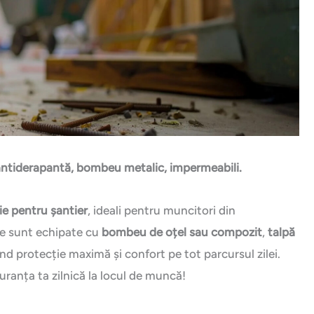
ă antiderapantă, bombeu metalic, impermeabili.
ie pentru șantier
, ideali pentru muncitori din
tre sunt echipate cu
bombeu de oțel sau compozit
,
talpă
ind protecție maximă și confort pe tot parcursul zilei.
uranța ta zilnică la locul de muncă!