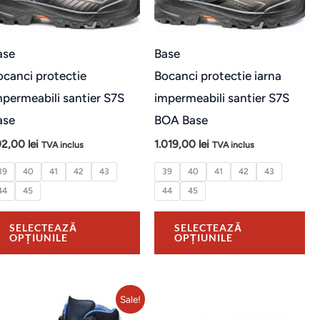
ții.
variații.
var
unile
Opțiunile
Op
pot
po
ase
Base
fi
fi
ocanci protectie
Bocanci protectie iarna
e
alese
al
mpermeabili santier S7S
impermeabili santier S7S
în
în
ase
BOA Base
na
pagina
pa
92,00
lei
1.019,00
lei
TVA inclus
TVA inclus
usului.
produsului.
pr
39
40
41
42
43
39
40
41
42
43
44
45
44
45
SELECTEAZĂ
SELECTEAZĂ
OPȚIUNILE
OPȚIUNILE
t
Acest
Ac
Sale!