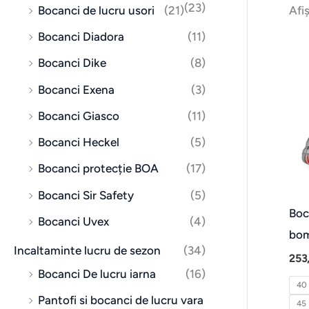
(23)
Bocanci de lucru usori
(21)
Afi
Bocanci Diadora
(11)
Bocanci Dike
(8)
Bocanci Exena
(3)
Bocanci Giasco
(11)
Bocanci Heckel
(5)
Bocanci protecție BOA
(17)
Bocanci Sir Safety
(5)
Boc
Bocanci Uvex
(4)
bom
Incaltaminte lucru de sezon
(34)
253
Bocanci De lucru iarna
(16)
40
Pantofi si bocanci de lucru vara
45