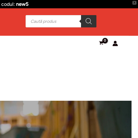
X
 codul:
new5
Products
search