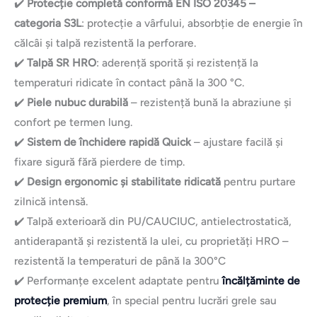
✔️
Protecție completă conformă EN ISO 20345 –
categoria S3L
: protecție a vârfului, absorbție de energie în
călcâi și talpă rezistentă la perforare.
✔️
Talpă SR HRO
: aderență sporită și rezistență la
temperaturi ridicate în contact până la 300 °C.
✔️
Piele nubuc durabilă
– rezistență bună la abraziune și
confort pe termen lung.
✔️
Sistem de închidere rapidă Quick
– ajustare facilă și
fixare sigură fără pierdere de timp.
✔️
Design ergonomic și stabilitate ridicată
pentru purtare
zilnică intensă.
✔️ Talpă exterioară din PU/CAUCIUC, antielectrostatică,
antiderapantă și rezistentă la ulei, cu proprietăți HRO –
rezistentă la temperaturi de până la 300°C
✔️ Performanțe excelent adaptate pentru
încălțăminte de
protecție premium
, în special pentru lucrări grele sau