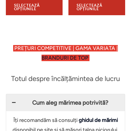
SELECTEAZĂ
SELECTEAZĂ
OPȚIUNILE
OPȚIUNILE
PREȚURI COMPETITIVE | GAMA VARIATA |
BRANDURI DE TOP
Totul despre încălțămintea de lucru
Cum aleg mărimea potrivită?
Îți recomandăm să consulți
ghidul de mărimi
disponibil pe site și să măsori talpa piciorului.