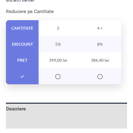
Bocanci santier
Reducere pe Cantitate
CANTITATE
3
4 +
DISCOUNT
5%
8%
PRET
399,00
lei
386,40
lei
Descriere
Informații suplimentare