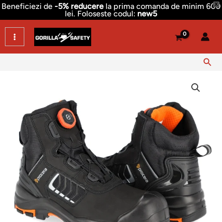
Skip
Beneficiezi de
-5% reducere
la prima comanda de minim 600
X
lei. Foloseste codul:
new5
to
content
Sear
Cantitate
Bocanci
protectie
piele
nubuc,
inchidere
rapida
Quick,
S3L
SR
HRO