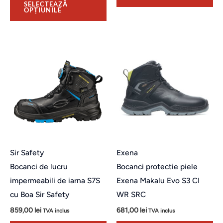
SELECTEAZĂ
OPȚIUNILE
Acest
Ac
produs
pr
are
ar
mai
ma
multe
mu
variații.
var
Opțiunile
Op
pot
po
Sir Safety
Exena
fi
fi
Bocanci de lucru
Bocanci protectie piele
alese
al
impermeabili de iarna S7S
Exena Makalu Evo S3 CI
în
în
cu Boa Sir Safety
WR SRC
pagina
pa
859,00
lei
681,00
lei
TVA inclus
TVA inclus
produsului.
pro