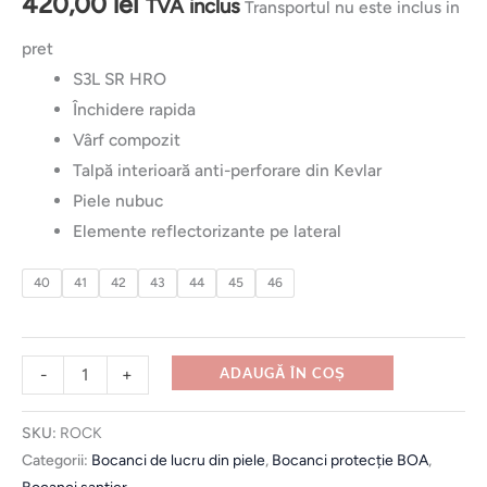
420,00
lei
TVA inclus
Transportul nu este inclus in
pret
S3L SR HRO
Închidere rapida
Vârf compozit
Talpă interioară anti-perforare din Kevlar
Piele nubuc
Elemente reflectorizante pe lateral
40
41
42
43
44
45
46
-
+
ADAUGĂ ÎN COȘ
SKU:
ROCK
Categorii:
Bocanci de lucru din piele
,
Bocanci protecție BOA
,