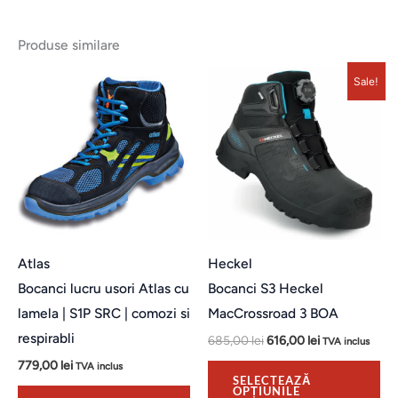
Produse similare
Acest
Ac
Sale!
produs
pr
are
ar
mai
ma
multe
mu
variații.
var
Opțiunile
Op
pot
po
Atlas
Heckel
fi
fi
Bocanci lucru usori Atlas cu
Bocanci S3 Heckel
alese
al
lamela | S1P SRC | comozi si
MacCrossroad 3 BOA
în
în
respirabli
685,00
lei
616,00
lei
TVA inclus
pagina
pa
779,00
lei
TVA inclus
produsului.
pro
SELECTEAZĂ
OPȚIUNILE