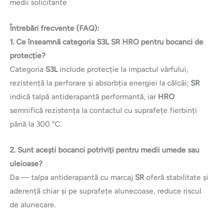
medii solicitante
Întrebări frecvente (FAQ):
1. Ce înseamnă categoria S3L SR HRO pentru bocanci de
protecție?
Categoria
S3L
include protecție la impactul vârfului,
rezistență la perforare și absorbția energiei la călcâi;
SR
indică talpă antiderapantă performantă, iar
HRO
semnifică rezistența la contactul cu suprafețe fierbinți
până la 300 °C.
2. Sunt acești bocanci potriviți pentru medii umede sau
uleioase?
Da — talpa antiderapantă cu marcaj
SR
oferă stabilitate și
aderență chiar și pe suprafețe alunecoase, reduce riscul
de alunecare.