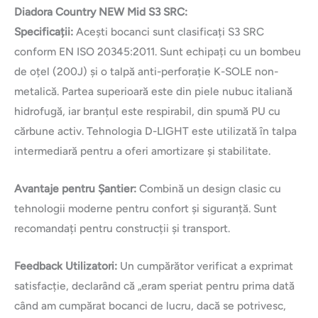
Diadora Country NEW Mid S3 SRC:
Specificații:
Acești bocanci sunt clasificați S3 SRC
conform EN ISO 20345:2011. Sunt echipați cu un bombeu
de oțel (200J) și o talpă anti-perforație K-SOLE non-
metalică. Partea superioară este din piele nubuc italiană
hidrofugă, iar branțul este respirabil, din spumă PU cu
cărbune activ. Tehnologia D-LIGHT este utilizată în talpa
intermediară pentru a oferi amortizare și stabilitate.
Avantaje pentru Șantier:
Combină un design clasic cu
tehnologii moderne pentru confort și siguranță. Sunt
recomandați pentru construcții și transport.
Feedback Utilizatori:
Un cumpărător verificat a exprimat
satisfacție, declarând că „eram speriat pentru prima dată
când am cumpărat bocanci de lucru, dacă se potrivesc,