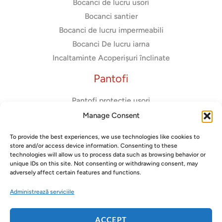
Bocanci de lucru usori
Bocanci santier
Bocanci de lucru impermeabili
Bocanci De lucru iarna
Incaltaminte Acoperișuri înclinate
Pantofi
Pantofi protectie usori
Adidasi de protectie
Manage Consent
Pantofi usori dama
To provide the best experiences, we use technologies like cookies to
Pantofi diadora
store and/or access device information. Consenting to these
Pantofi fara bombeu metalic
technologies will allow us to process data such as browsing behavior or
unique IDs on this site. Not consenting or withdrawing consent, may
adversely affect certain features and functions.
Administrează serviciile
Copyright © 2026 Gorilla Safety
ACCEPT