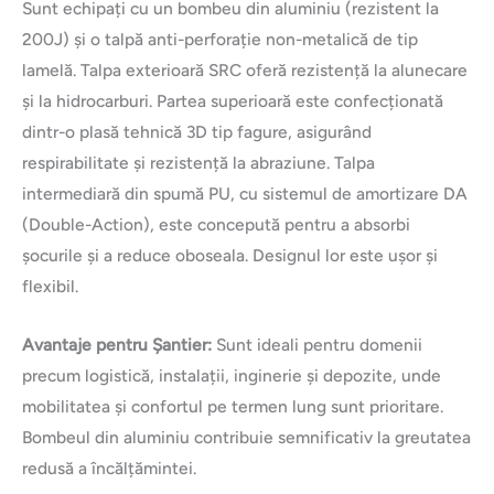
Sunt echipați cu un bombeu din aluminiu (rezistent la
200J) și o talpă anti-perforație non-metalică de tip
lamelă. Talpa exterioară SRC oferă rezistență la alunecare
și la hidrocarburi. Partea superioară este confecționată
dintr-o plasă tehnică 3D tip fagure, asigurând
respirabilitate și rezistență la abraziune. Talpa
intermediară din spumă PU, cu sistemul de amortizare DA
(Double-Action), este concepută pentru a absorbi
șocurile și a reduce oboseala. Designul lor este ușor și
flexibil.
Avantaje pentru Șantier:
Sunt ideali pentru domenii
precum logistică, instalații, inginerie și depozite, unde
mobilitatea și confortul pe termen lung sunt prioritare.
Bombeul din aluminiu contribuie semnificativ la greutatea
redusă a încălțămintei.