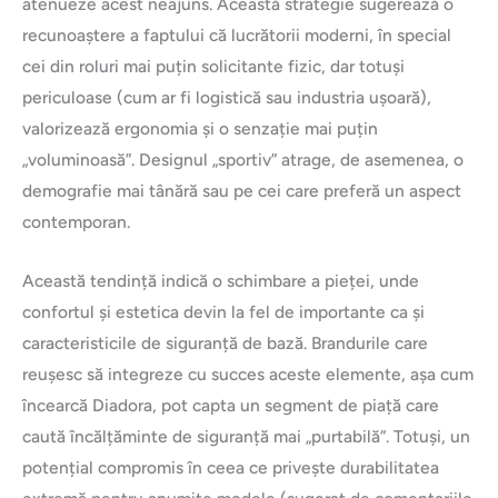
atenueze acest neajuns. Această strategie sugerează o
recunoaștere a faptului că lucrătorii moderni, în special
cei din roluri mai puțin solicitante fizic, dar totuși
periculoase (cum ar fi logistică sau industria ușoară),
valorizează ergonomia și o senzație mai puțin
„voluminoasă”. Designul „sportiv” atrage, de asemenea, o
demografie mai tânără sau pe cei care preferă un aspect
contemporan.
Această tendință indică o schimbare a pieței, unde
confortul și estetica devin la fel de importante ca și
caracteristicile de siguranță de bază. Brandurile care
reușesc să integreze cu succes aceste elemente, așa cum
încearcă Diadora, pot capta un segment de piață care
caută încălțăminte de siguranță mai „purtabilă”. Totuși, un
potențial compromis în ceea ce privește durabilitatea