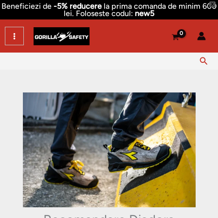
Skip
Beneficiezi de
-5% reducere
la prima comanda de minim 600
X
lei. Foloseste codul:
new5
to
content
Sear