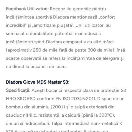
Feedback Utilizatori:
Recenziile generale pentru
încălțămintea sportivă Diadora menționează „confort
incredibil” și „amortizare plușată”. Unii utilizatori au
semnalat o durabilitate potențial mai redusă a
încălțămintei sport Diadora comparativ cu alte mărci
(aproximativ 250 de mile față de peste 300 de mile), însă
aceste observații se referă la încălțămintea de alergare și
nu direct la bocancii de lucru.
Diadora Glove MDS Master S3
:
Specificații:
Acești bocanci respectă clasa de protecție S3
HRO SRC ESD conform EN ISO 20345:2011. Dispun de un
bombeu din aluminiu (200J) și o talpă exterioară din
cauciuc nitrilic, rezistentă la căldură (până la 300°C),
uleiuri și hidrocarburi. Talpa intermediară non-metalică K
SOLE asigură rezistența la perforație. Sistemul de