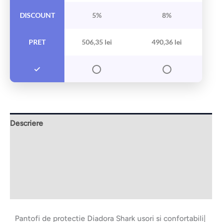
DISCOUNT
5%
8%
PRET
506,35
lei
490,36
lei
Descriere
Informații suplimentare
Brand
Recenzii (0)
Pantofi de protectie Diadora Shark usori si confortabili|