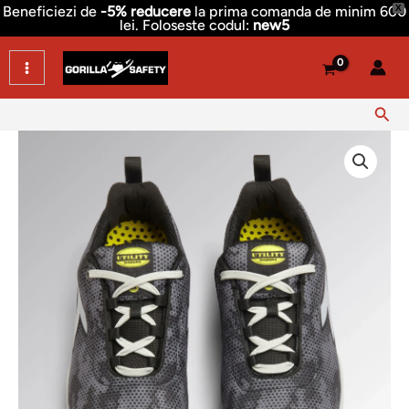
Skip
Beneficiezi de
-5% reducere
la prima comanda de minim 600
X
lei. Foloseste codul:
new5
to
content
Sear
Cantitate
Pantofi
protectie
Diadora
Shark
|
S1PS
FO
SR
SC
ESD