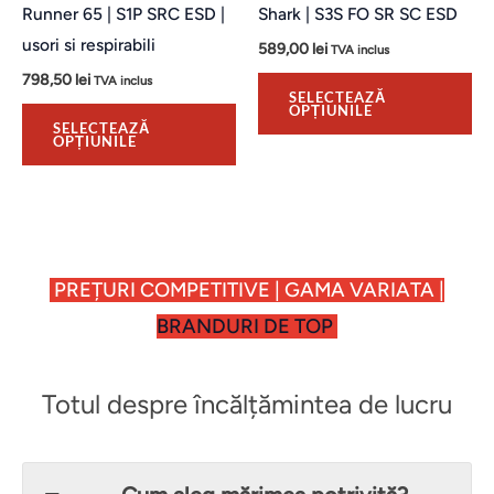
alese
al
Runner 65 | S1P SRC ESD |
Shark | S3S FO SR SC ESD
în
în
usori si respirabili
589,00
lei
TVA inclus
pagina
pa
798,50
lei
TVA inclus
produsului.
pro
SELECTEAZĂ
OPȚIUNILE
SELECTEAZĂ
OPȚIUNILE
PREȚURI COMPETITIVE | GAMA VARIATA |
BRANDURI DE TOP
Totul despre încălțămintea de lucru