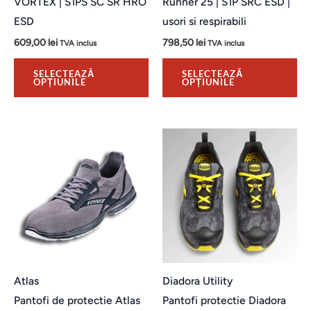
VORTEX | S1PS SC SR HRO
Runner 25 | S1P SRC ESD |
în
în
ESD
usori si respirabili
pagina
pa
609,00
lei
798,50
lei
TVA inclus
TVA inclus
produsului.
pro
SELECTEAZĂ
SELECTEAZĂ
OPȚIUNILE
OPȚIUNILE
Acest
Ac
produs
pr
are
ar
mai
ma
multe
mu
variații.
var
Opțiunile
Op
pot
po
Atlas
Diadora Utility
fi
fi
Pantofi de protectie Atlas
Pantofi protectie Diadora