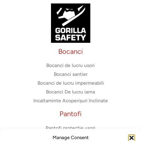
Bocanci
Bocanci de lucru usori
Bocanci santier
Bocanci de lucru impermeabili
Bocanci De lucru iarna
Incaltaminte Acoperișuri înclinate
Pantofi
Pantofi protectie usori
Adidasi de protectie
Manage Consent