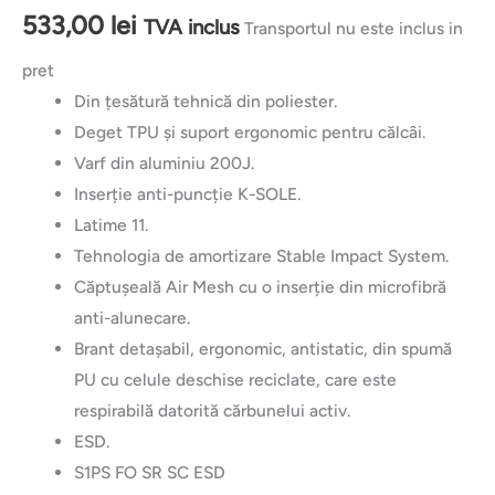
533,00
lei
TVA inclus
Transportul nu este inclus in
pret
Din țesătură tehnică din poliester.
Deget TPU și suport ergonomic pentru călcâi.
Varf din aluminiu 200J.
Inserție anti-puncție K-SOLE.
Latime 11.
Tehnologia de amortizare Stable Impact System.
Căptușeală Air Mesh cu o inserție din microfibră
anti-alunecare.
Brant detașabil, ergonomic, antistatic, din spumă
PU cu celule deschise reciclate, care este
respirabilă datorită cărbunelui activ.
ESD.
S1PS FO SR SC ESD