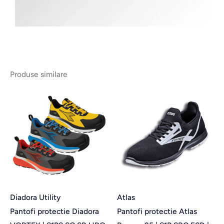
Produse similare
Acest
Ac
produs
pr
are
ar
mai
ma
multe
mu
variații.
var
Opțiunile
Op
pot
po
Diadora Utility
Atlas
fi
fi
Pantofi protectie Diadora
Pantofi protectie Atlas
alese
al