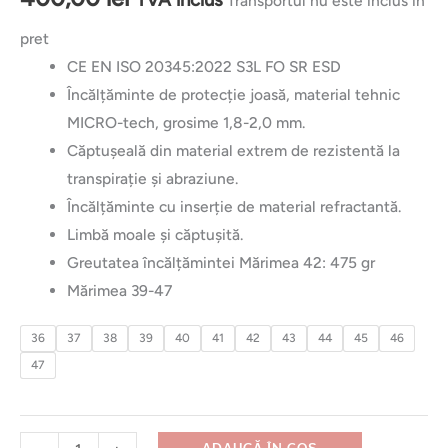
Transportul nu este inclus in
pret
CE EN ISO 20345:2022 S3L FO SR ESD
Încălțăminte de protecție joasă, material tehnic
MICRO-tech, grosime 1,8-2,0 mm.
Căptușeală din material extrem de rezistentă la
transpirație și abraziune.
Încălțăminte cu inserție de material refractantă.
Limbă moale și căptușită.
Greutatea încălțămintei Mărimea 42: 475 gr
Mărimea 39-47
36
37
38
39
40
41
42
43
44
45
46
47
ADAUGĂ ÎN COȘ