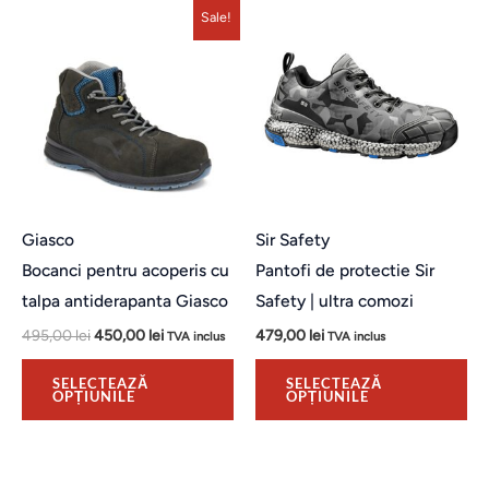
Acest
Ac
Sale!
produs
pr
are
ar
mai
ma
multe
mu
variații.
var
Opțiunile
Op
pot
po
Giasco
Sir Safety
fi
fi
Bocanci pentru acoperis cu
Pantofi de protectie Sir
alese
al
talpa antiderapanta Giasco
Safety | ultra comozi
în
în
495,00
lei
450,00
lei
479,00
lei
TVA inclus
TVA inclus
pagina
pa
produsului.
pro
SELECTEAZĂ
SELECTEAZĂ
OPȚIUNILE
OPȚIUNILE