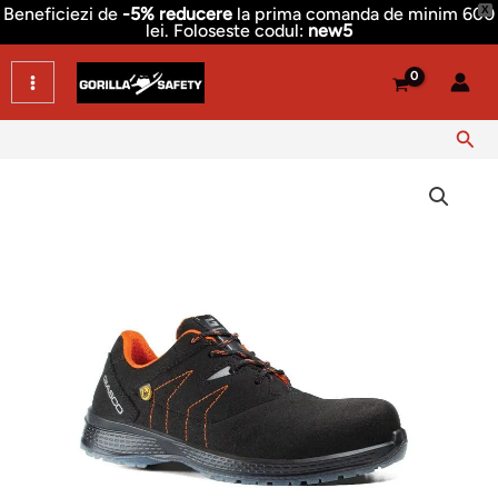
Skip
Beneficiezi de
-5% reducere
la prima comanda de minim 600
X
lei. Foloseste codul:
new5
to
content
Sear
Cantitate
Pantofi
antialunecare
acoperis
Giasco
|
cel
mai
bine
vandut