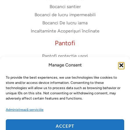
Bocanci santier
Bocanci de lucru impermeabili
Bocanci De lucru iarna
Incaltaminte Acoperișuri înclinate
Pantofi
Pantofi protectie usori
Adidasi de protectie
Manage Consent
Pantofi usori dama
To provide the best experiences, we use technologies like cookies to
Pantofi diadora
store and/or access device information. Consenting to these
Pantofi fara bombeu metalic
technologies will allow us to process data such as browsing behavior or
unique IDs on this site. Not consenting or withdrawing consent, may
adversely affect certain features and functions.
Administrează serviciile
Copyright © 2026 Gorilla Safety
ACCEPT