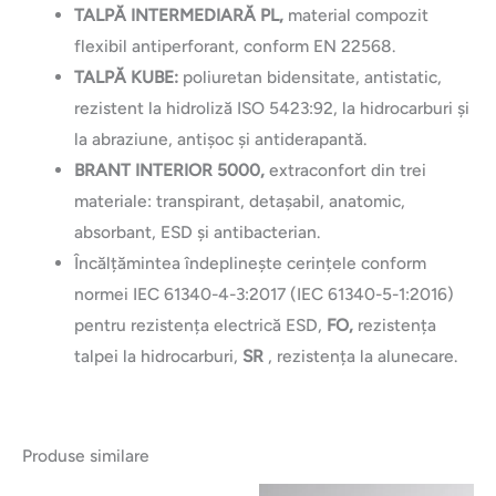
TALPĂ INTERMEDIARĂ PL,
material compozit
flexibil antiperforant, conform EN 22568.
TALPĂ KUBE:
poliuretan bidensitate, antistatic,
rezistent la hidroliză ISO 5423:92, la hidrocarburi și
la abraziune, antișoc și antiderapantă.
BRANT INTERIOR 5000,
extraconfort din trei
materiale: transpirant, detașabil, anatomic,
absorbant, ESD și antibacterian.
Încălțămintea îndeplinește cerințele conform
normei IEC 61340-4-3:2017 (IEC 61340-5-1:2016)
pentru rezistența electrică ESD,
FO,
rezistența
talpei la hidrocarburi,
SR
, rezistența la alunecare.
Produse similare