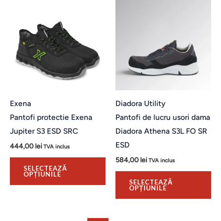
Acest
Ac
produs
pr
are
ar
mai
ma
multe
mu
variații.
var
Opțiunile
Op
pot
po
Exena
Diadora Utility
fi
fi
Pantofi protectie Exena
Pantofi de lucru usori dama
alese
al
Jupiter S3 ESD SRC
Diadora Athena S3L FO SR
în
în
ESD
444,00
lei
TVA inclus
pagina
pa
584,00
lei
TVA inclus
produsului.
pro
SELECTEAZĂ
OPȚIUNILE
SELECTEAZĂ
OPȚIUNILE