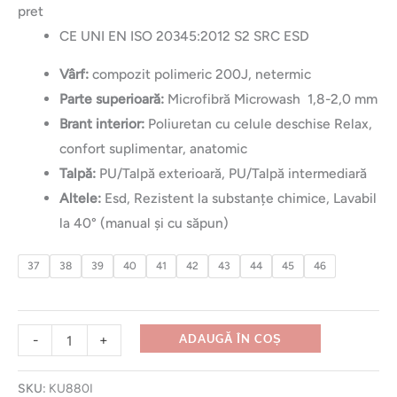
pret
CE UNI EN ISO 20345:2012 S2 SRC ESD
Vârf:
compozit polimeric 200J, netermic
Parte superioară:
Microfibră Microwash 1,8-2,0 mm
Brant interior:
Poliuretan cu celule deschise Relax,
confort suplimentar, anatomic
Talpă:
PU/Talpă exterioară, PU/Talpă intermediară
Altele:
Esd, Rezistent la substanțe chimice, Lavabil
la 40° (manual și cu săpun)
37
38
39
40
41
42
43
44
45
46
-
+
ADAUGĂ ÎN COȘ
SKU:
KU880I