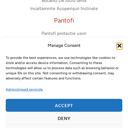
Bocanci De lucru iarna
Incaltaminte Acoperișuri înclinate
Pantofi
Pantofi protectie usori
Adidasi de protectie
Manage Consent
Pantofi usori dama
Pantofi diadora
To provide the best experiences, we use technologies like cookies to
store and/or access device information. Consenting to these
Pantofi fara bombeu metalic
technologies will allow us to process data such as browsing behavior or
unique IDs on this site. Not consenting or withdrawing consent, may
adversely affect certain features and functions.
Administrează serviciile
Copyright © 2026 Gorilla Safety
ACCEPT
DENY