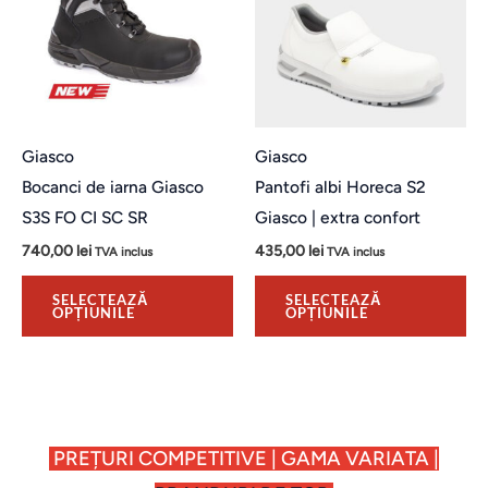
mai
ma
multe
mu
variații.
var
Opțiunile
Op
pot
po
Giasco
Giasco
fi
fi
Bocanci de iarna Giasco
Pantofi albi Horeca S2
alese
al
S3S FO CI SC SR
Giasco | extra confort
în
în
740,00
lei
435,00
lei
TVA inclus
TVA inclus
pagina
pa
produsului.
pro
SELECTEAZĂ
SELECTEAZĂ
OPȚIUNILE
OPȚIUNILE
PREȚURI COMPETITIVE | GAMA VARIATA |