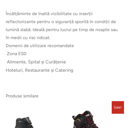
Încălțăminte de înaltă vizibilitate cu inserții
reflectorizante pentru o siguranță sporită în condiții de
lumină slabă. Ideală pentru lucrul pe timp de noapte sau
în medii cu risc ridicat.
Domenii de utilizare recomandate
Zona ESD
Alimente, Spital și Curățenie
Hoteluri, Restaurante și Catering
Produse similare
Prețul
Prețul
Acest
Sale!
inițial
curent
produs
a
este:
fost:
389,00 lei.
are
625,00 lei.