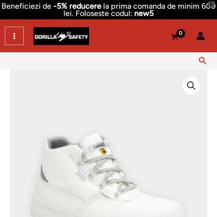
Skip
Beneficiezi de
-5% reducere
la prima comanda de minim 600
X
lei. Foloseste codul:
new5
to
content
Sear
Cantitate
Bocanci
albi
industria
alimentara
S2
Giasco