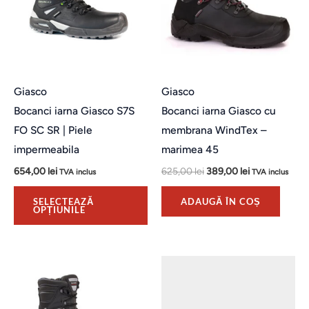
mai
multe
variații.
Opțiunile
pot
Giasco
Giasco
fi
Bocanci iarna Giasco S7S
Bocanci iarna Giasco cu
alese
FO SC SR | Piele
membrana WindTex –
în
impermeabila
marimea 45
pagina
654,00
lei
625,00
lei
389,00
lei
TVA inclus
TVA inclus
produsului.
SELECTEAZĂ
ADAUGĂ ÎN COȘ
OPȚIUNILE
Acest
Ac
produs
pr
are
ar