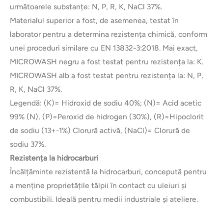
următoarele substanțe: N, P, R, K, NaCl 37%.
Materialul superior a fost, de asemenea, testat în
laborator pentru a determina rezistența chimică, conform
unei proceduri similare cu EN 13832-3:2018. Mai exact,
MICROWASH negru a fost testat pentru rezistența la: K.
MICROWASH alb a fost testat pentru rezistența la: N, P,
R, K, NaCl 37%.
Legendă: (K)= Hidroxid de sodiu 40%; (N)= Acid acetic
99% (N), (P)=Peroxid de hidrogen (30%), (R)=Hipoclorit
de sodiu (13+-1%) Clorură activă, (NaCl)= Clorură de
sodiu 37%.
Rezistența la hidrocarburi
Încălțăminte rezistentă la hidrocarburi, concepută pentru
a menține proprietățile tălpii în contact cu uleiuri și
combustibili. Ideală pentru medii industriale și ateliere.